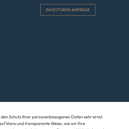
INVESTOREN ANFRAGE
 den Schutz Ihrer personenbezogenen Daten sehr ernst.
uf klare und transparente Weise, wie wir Ihre